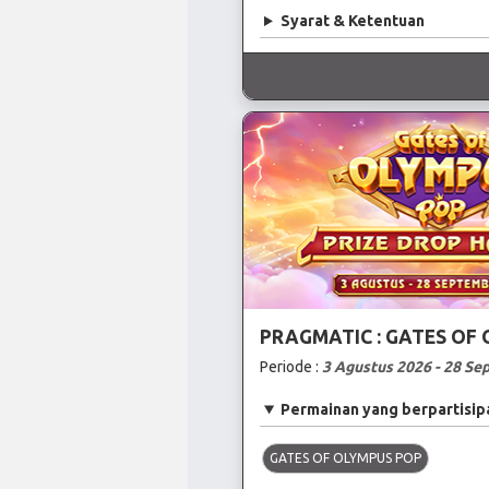
Syarat & Ketentuan
PRAGMATIC : GATES OF
Periode :
3 Agustus 2026 - 28 S
Permainan yang berpartisip
GATES OF OLYMPUS POP