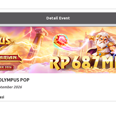
Detail Event
 OLYMPUS POP
eptember 2026
asi