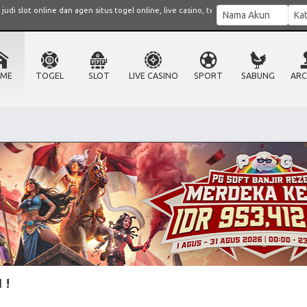
e dan agen situs togel online, live casino, tembak ikan resmi terpercaya dan terbaik 
ME
TOGEL
SLOT
LIVE CASINO
SPORT
SABUNG
ARC
 !