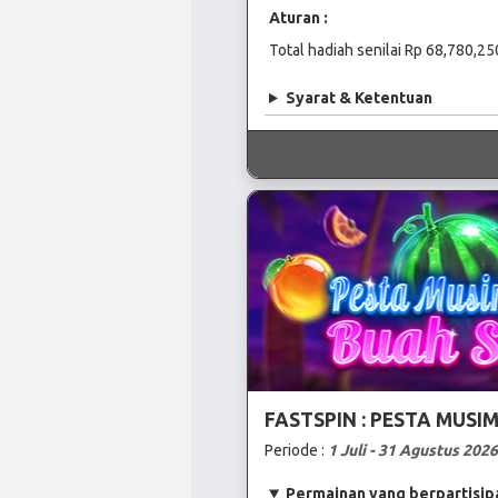
Aturan :
Total hadiah senilai Rp 68,780,25
Syarat & Ketentuan
FASTSPIN : PESTA MUSI
Periode :
1 Juli - 31 Agustus 2026
Permainan yang berpartisip