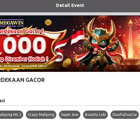
Detail Event
ERDEKAAN GACOR
asi
ahjong Hit 2
Crazy Mahjong
Super Ace
Bounty Loki
DuoFuDuoCai