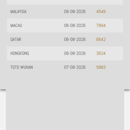
MALAYSIA
06-08-2026
4549
MACAU
06-08-2026
7894
QATAR
06-08-2026
6642
HONGKONG
06-08-2026
3634
TOTO WUHAN
07-08-2026
5883