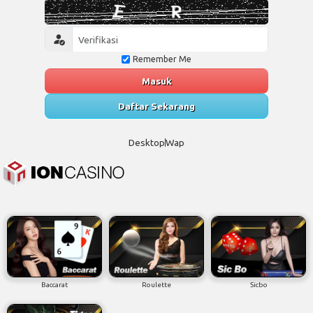
Remember Me
Masuk
Daftar Sekarang
Desktop
Wap
Baccarat
Roulette
Sicbo